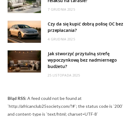
relaksu na tarasie?
7 GRUDNIA 2025
Czy da się kupić dobrą polisę OC bez
przepłacania?
4 GRUDNIA 2025
Jak stworzyć przytulną strefę
wypoczynkową bez nadmiernego
budżetu?
25 LISTOPADA 2025
Błąd RSS:
A feed could not be found at
`http://africanclub25society.com/?#`; the status code is `200`
and content-type is `text/html; charset=UTF-8`