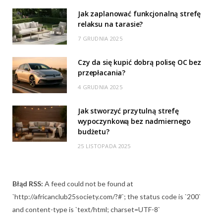
Jak zaplanować funkcjonalną strefę
relaksu na tarasie?
7 GRUDNIA 2025
Czy da się kupić dobrą polisę OC bez
przepłacania?
4 GRUDNIA 2025
Jak stworzyć przytulną strefę
wypoczynkową bez nadmiernego
budżetu?
25 LISTOPADA 2025
Błąd RSS:
A feed could not be found at
`http://africanclub25society.com/?#`; the status code is `200`
and content-type is `text/html; charset=UTF-8`